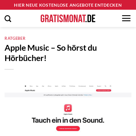
Zum
HIER NEUE KOSTENLOSE ANGEBOTE ENTDECKEN
Inhalt
springen
RATGEBER
Apple Music – So hörst du
Hörbücher!