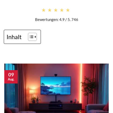
★★★★★
★★★★★
Bewertungen: 4.9 / 5. 746
Inhalt
09
Aug.