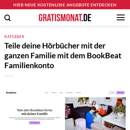
Zum
HIER NEUE KOSTENLOSE ANGEBOTE ENTDECKEN
Inhalt
springen
RATGEBER
Teile deine Hörbücher mit der
ganzen Familie mit dem BookBeat
Familienkonto