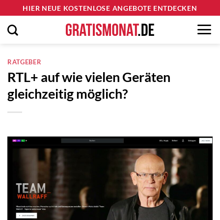
Zum
HIER NEUE KOSTENLOSE ANGEBOTE ENTDECKEN
Inhalt
springen
RATGEBER
RTL+ auf wie vielen Geräten
gleichzeitig möglich?