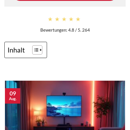
★★★★★
★★★★★
Bewertungen: 4.8 / 5. 264
Inhalt
09
Aug.