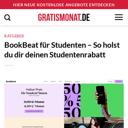
Zum
HIER NEUE KOSTENLOSE ANGEBOTE ENTDECKEN
Inhalt
springen
RATGEBER
BookBeat für Studenten – So holst
du dir deinen Studentenrabatt