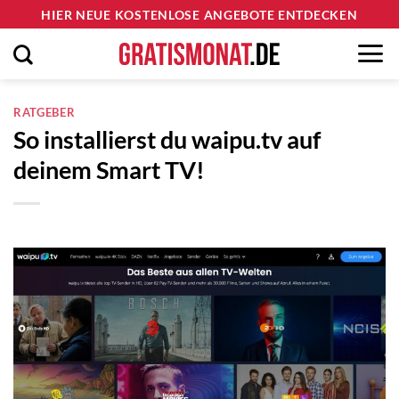
Zum
HIER NEUE KOSTENLOSE ANGEBOTE ENTDECKEN
Inhalt
springen
RATGEBER
So installierst du waipu.tv auf
deinem Smart TV!