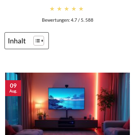
★★★★★
★★★★★
Bewertungen: 4.7 / 5. 588
Inhalt
09
Aug.