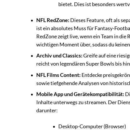
bietet. Dies ist besonders wertv
NFL RedZone:
Dieses Feature, oft als se
ist ein absolutes Muss für Fantasy-Footbal
RedZone zeigt live, wenn ein Team in die
wichtigen Moment über, sodass du keine
Archiv und Classics:
Greife auf eine ries
reicht von legendären Super Bowls bis hin
NFL Films Content:
Entdecke preisgekrön
sowie tiefgehende Analysen von historisc
Mobile App und Gerätekompatibilität:
Di
Inhalte unterwegs zu streamen. Der Dienst
darunter:
Desktop-Computer (Browser)