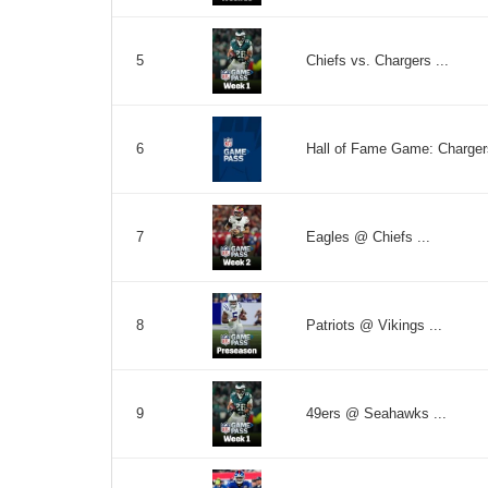
Chiefs vs. Chargers ...
5
Hall of Fame Game: Chargers
6
Eagles @ Chiefs ...
7
Patriots @ Vikings ...
8
49ers @ Seahawks ...
9