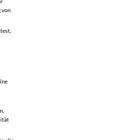
er
g von
test,
eine
n,
ität