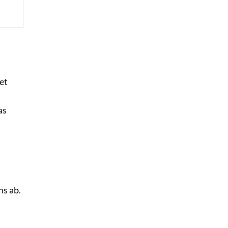
et
as
ns ab.