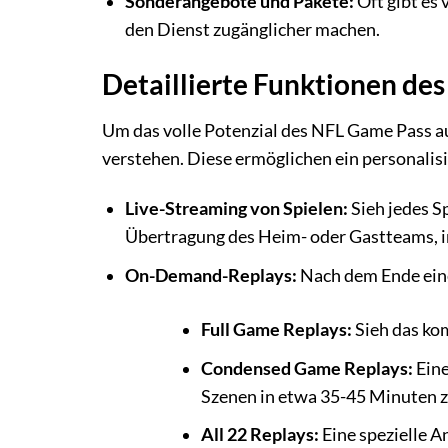
Sonderangebote und Pakete:
Oft gibt es
den Dienst zugänglicher machen.
Detaillierte Funktionen de
Um das volle Potenzial des NFL Game Pass au
verstehen. Diese ermöglichen ein personalis
Live-Streaming von Spielen:
Sieh jedes Sp
Übertragung des Heim- oder Gastteams, 
On-Demand-Replays:
Nach dem Ende eine
Full Game Replays:
Sieh das kom
Condensed Game Replays:
Eine
Szenen in etwa 35-45 Minuten zu
All 22 Replays:
Eine spezielle An