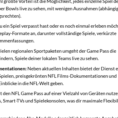
 größte Vorteil ist die Möglichkeit, jedes einzelne Spiel d
uper Bowls live zu sehen, mit wenigen Ausnahmen (abhängi
srechten).
ein Spiel verpasst hast oder es noch einmal erleben möch
play-Formate an, darunter vollständige Spiele, verkürzte
sammenfassungen.
ielen regionalen Sportpaketen umgeht der Game Pass die
ndern, Spiele deiner lokalen Teams live zu sehen.
mentationen:
Neben aktuellen Inhalten bietet der Dienst 
 Spielen, preisgekrönten NFL Films-Dokumentationen und
Einblicke in die NFL-Welt geben.
 den NFL Game Pass auf einer Vielzahl von Geräten nutze
 Smart-TVs und Spielekonsolen, was dir maximale Flexibil