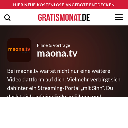
Zum
HIER NEUE KOSTENLOSE ANGEBOTE ENTDECKEN
Inhalt
springen
Filme & Vorträge
maona.tv
Bei maona.tv wartet nicht nur eine weitere
Videoplattform auf dich. Vielmehr verbirgt sich
dahinter ein Streaming-Portal „mit Sinn“. Du
darfst dich auf eine Fülle an Filmen und
Vorträgen freuen. Die Inhalte drehen sich um
die Themen Spiritualität, Wissenschaft und
Bewusstsein. 14 Tage lang kannst du das