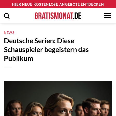
Zum
HIER NEUE KOSTENLOSE ANGEBOTE ENTDECKEN
Inhalt
springen
NEWS
Deutsche Serien: Diese
Schauspieler begeistern das
Publikum