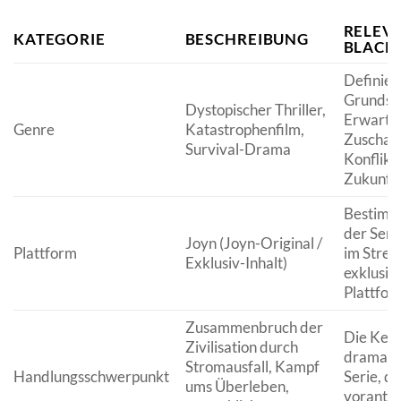
RELEV
KATEGORIE
BESCHREIBUNG
BLACK
Definier
Grundst
Dystopischer Thriller,
Erwartu
Genre
Katastrophenfilm,
Zuschaue
Survival-Drama
Konflikt
Zukunfts
Bestimmt
der Serie
Joyn (Joyn-Original /
Plattform
im Strea
Exklusiv-Inhalt)
exklusiv
Plattfor
Zusammenbruch der
Die Kern
Zivilisation durch
dramatu
Stromausfall, Kampf
Handlungsschwerpunkt
Serie, d
ums Überleben,
vorantre