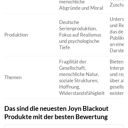
menschliche
Zuschaue
Abgründe und Moral
Unterstr
Deutsche
und Rele
Serienproduktion,
das deut
Produktion
Fokus auf Realismus
Publiku
und psychologische
an eine 
Tiefe
Darstell
Fragilität der
Bieten t
Gesellschaft,
Interpre
menschliche Natur,
und reg
Themen
soziale Strukturen,
über akt
Hoffnung,
gesellsc
Widerstandsfähigkeit
existenti
Das sind die neuesten Joyn Blackout
Produkte mit der besten Bewertung