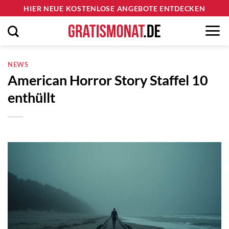
Zum
HIER NEUE KOSTENLOSE ANGEBOTE ENTDECKEN
Inhalt
springen
NEWS
American Horror Story Staffel 10
enthüllt