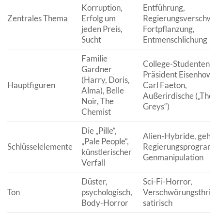
Korruption,
Entführung,
Zentrales Thema
Erfolg um
Regierungsverschwö
jeden Preis,
Fortpflanzung,
Sucht
Entmenschlichung
Familie
College-Studenten,
Gardner
Präsident Eisenhower
(Harry, Doris,
Hauptfiguren
Carl Faeton,
Alma), Belle
Außerirdische („The
Noir, The
Greys“)
Chemist
Die „Pille“,
Alien-Hybride, gehe
„Pale People“,
Schlüsselelemente
Regierungsprogram
künstlerischer
Genmanipulation
Verfall
Düster,
Sci-Fi-Horror,
Ton
psychologisch,
Verschwörungsthrille
Body-Horror
satirisch